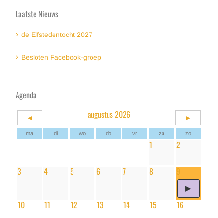
Laatste Nieuws
de Elfstedentocht 2027
Besloten Facebook-groep
Agenda
augustus 2026
◄
►
ma
di
wo
do
vr
za
zo
1
2
3
4
5
6
7
8
9
10
11
12
13
14
15
16