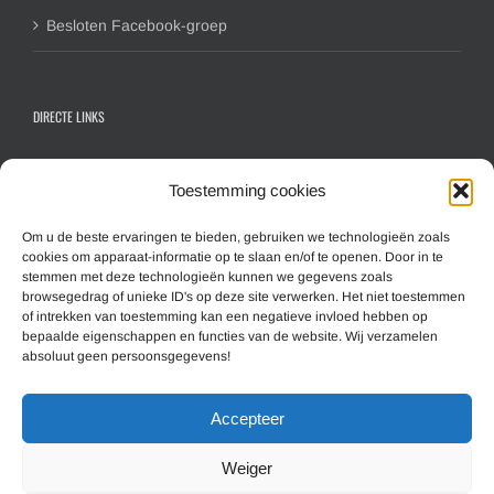
Besloten Facebook-groep
DIRECTE LINKS
Contactformulier algemeen
Toestemming cookies
Inschrijfformulier hoofdlid
Inschrijfformulier gezinslid
Om u de beste ervaringen te bieden, gebruiken we technologieën zoals
cookies om apparaat-informatie op te slaan en/of te openen. Door in te
Aanmelden nieuwsbrief
stemmen met deze technologieën kunnen we gegevens zoals
browsegedrag of unieke ID's op deze site verwerken. Het niet toestemmen
of intrekken van toestemming kan een negatieve invloed hebben op
MEER INFORMATIE
bepaalde eigenschappen en functies van de website. Wij verzamelen
absoluut geen persoonsgegevens!
Overzicht website (Sitemap)
Accepteer
Cookiebeleid
Disclaimer & Privacy
Weiger