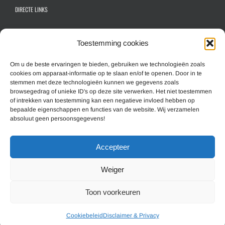
DIRECTE LINKS
Contactformulier algemeen
Toestemming cookies
Inschrijfformulier hoofdlid
Inschrijfformulier gezinslid
Om u de beste ervaringen te bieden, gebruiken we technologieën zoals
cookies om apparaat-informatie op te slaan en/of te openen. Door in te
Aanmelden nieuwsbrief
stemmen met deze technologieën kunnen we gegevens zoals
browsegedrag of unieke ID's op deze site verwerken. Het niet toestemmen
of intrekken van toestemming kan een negatieve invloed hebben op
MEER INFORMATIE
bepaalde eigenschappen en functies van de website. Wij verzamelen
absoluut geen persoonsgegevens!
Overzicht website (Sitemap)
Accepteer
Cookiebeleid
Disclaimer & Privacy
Weiger
Toon voorkeuren
© Copyright 1993 -
2026 - Shadow Motorclub Nederland | All Rights Reserved |
Cookiebeleid
Disclaimer & Privacy
Hosting & Design:
Communitell webservices