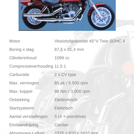
Motor
Vloeistofgekoelde 45°V Twin SOHC 4-takt 
Boring x slag
87,5 x 81,4 mm
Cilinderinhoud
1099 cc
Compressieverhouding
11,5:1
Carburatie
2 x CV type
Max. vermogen
85 pk / 5.500 rpm
Max. koppel
98 Nm / 3.000 rpm
Ontsteking
Elektronisch
Startsysteem
Elektrisch
Aantal versnellingen
5 (4 + overdrive)
Eindaandrijving
Cardan
Afmetingen LxBxH
2325 x 810 x 1610 mm