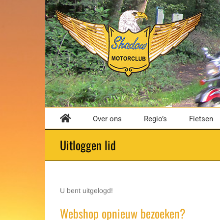
Ga
naar
inhoud
Over ons
Regio’s
Fietsen
Uitloggen lid
U bent uitgelogd!
Webshop opnieuw bezoeken?