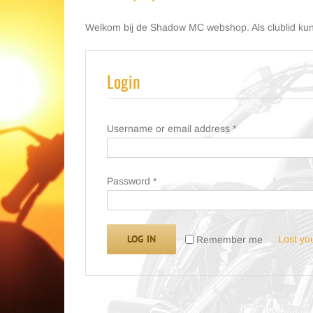
Welkom bij de Shadow MC webshop. Als clublid kun j
Login
Username or email address
*
Password
*
LOG IN
Lost yo
Remember me