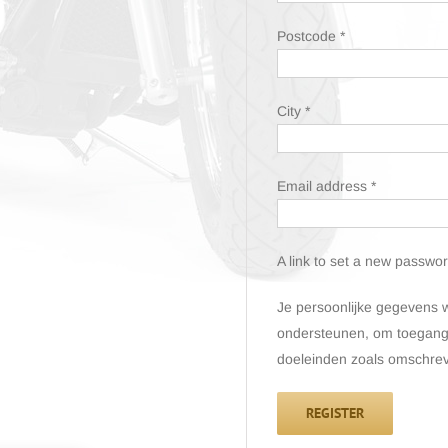
Postcode
*
City
*
Email address
*
A link to set a new passwor
Je persoonlijke gegevens w
ondersteunen, om toegang 
doeleinden zoals omschre
REGISTER