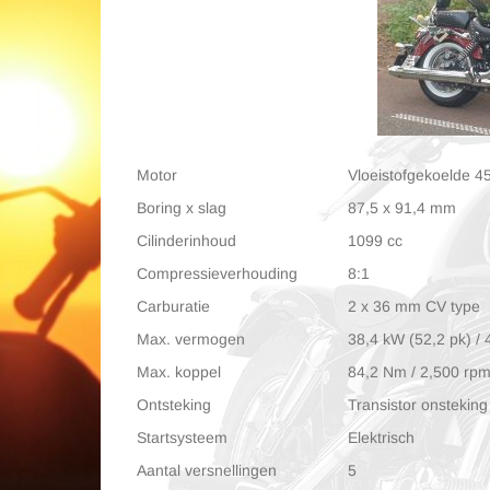
Motor
Vloeistofgekoelde 4
Boring x slag
87,5 x 91,4 mm
Cilinderinhoud
1099 cc
Compressieverhouding
8:1
Carburatie
2 x 36 mm CV type
Max. vermogen
38,4 kW (52,2 pk) /
Max. koppel
84,2 Nm / 2,500 rpm
Ontsteking
Transistor onsteking
Startsysteem
Elektrisch
Aantal versnellingen
5