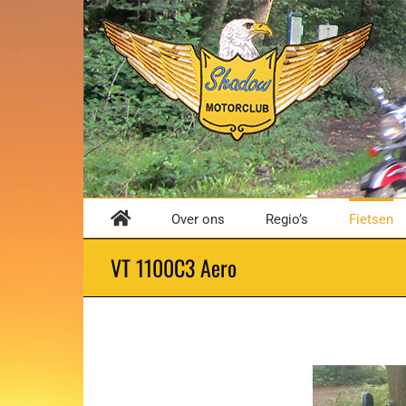
Ga
naar
inhoud
Over ons
Regio’s
Fietsen
VT 1100C3 Aero