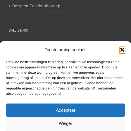
Besloten Facebook-groep
DIRECTE LINKS
Contactformulier algemeen
Toestemming cookies
Inschrijfformulier hoofdlid
Inschrijfformulier gezinslid
Om u de beste ervaringen te bieden, gebruiken we technologieën zoals
cookies om apparaat-informatie op te slaan en/of te openen. Door in te
Aanmelden nieuwsbrief
stemmen met deze technologieën kunnen we gegevens zoals
browsegedrag of unieke ID's op deze site verwerken. Het niet toestemmen
of intrekken van toestemming kan een negatieve invloed hebben op
MEER INFORMATIE
bepaalde eigenschappen en functies van de website. Wij verzamelen
absoluut geen persoonsgegevens!
Overzicht website (Sitemap)
Accepteer
Cookiebeleid
Disclaimer & Privacy
Weiger