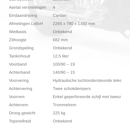
Aantal versnellingen
4
Eindaandrijving
Cardan
Afmetingen LxBxH
2265 x 780 x 1350 mm
Wielbasis
Onbekend
Zithoogte
682 mm
Grondspeling
Onbekend
Tankinhoud
12,5 liter
Voorband
100/90 – 19
Achterband
140/90 – 15
Voorvering
Hydraulische luchtondersteunde telescoo
Achtervering
Twee schokdempers
Voorrem
Enkel geperforeerde schijf met tweezuige
Achterrem
Trommelrem
Droog gewicht
225 kg
Topsnelheid
Onbekend