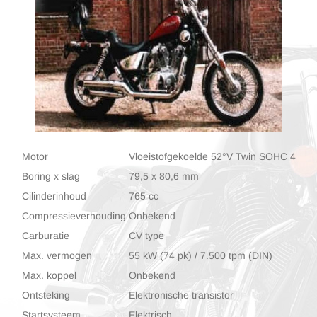
Motor
Vloeistofgekoelde 52°V Twin SOHC 4-takt 
Boring x slag
79,5 x 80,6 mm
Cilinderinhoud
765 cc
Compressieverhouding
Onbekend
Carburatie
CV type
Max. vermogen
55 kW (74 pk) / 7.500 tpm (DIN)
Max. koppel
Onbekend
Ontsteking
Elektronische transistor
Startsysteem
Elektrisch