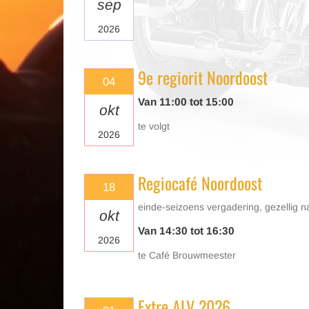
sep
2026
9e regiorit Noordoost
04
Van 11:00 tot 15:00
okt
te volgt
2026
Regiocafé Noordoost
18
einde-seizoens vergadering, gezellig n
okt
Van 14:30 tot 16:30
2026
te Café Brouwmeester
Extre ALV 2026