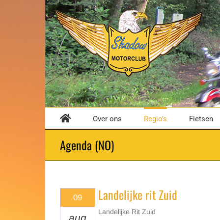
Ga
naar
inhoud
Over ons
Regio’s
Fietsen
Agenda (NO)
Landelijke rit Zuid
09
Landelijke Rit Zuid
aug