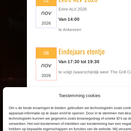
01
Extre ALV 2026
nov
Van 14:00
2026
te Ankeveen
Eindejaars etentje
08
Van 17:30 tot 19:30
nov
te volgt (waarschijnlijk weer The Gril
2026
Toestemming cookies
Om u de beste ervaringen te bieden, gebruiken we technologieën zoals coo
CONTACTGEGEVENS
LAATSTE
apparaat-informatie op te slaan en/of te openen. Door in te stemmen met dez
technologieën kunnen we gegevens zoals browsegedrag of unieke ID's op de
verwerken. Het niet toestemmen of intrekken van toestemming kan een negat
Shadow Motorclub Secretariaat
de E
hebben op bepaalde eigenschappen en functies van de website. Wij verzam