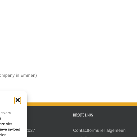
l Company in Emmen)
kies om
 NIEUWS
DIRECTE LINKS
e
ze site
ieve invloed
lfstedentocht 2027
Contactformulier algemeen
elen