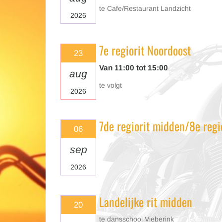
te Cafe/Restaurant Landzicht
2026
7e regiorit Noordoost
23
Van 11:00 tot 15:00
aug
te volgt
2026
7de regiorit midden/8e regi
06
sep
2026
Landelijke rit midden
20
te dansschool Vieberink