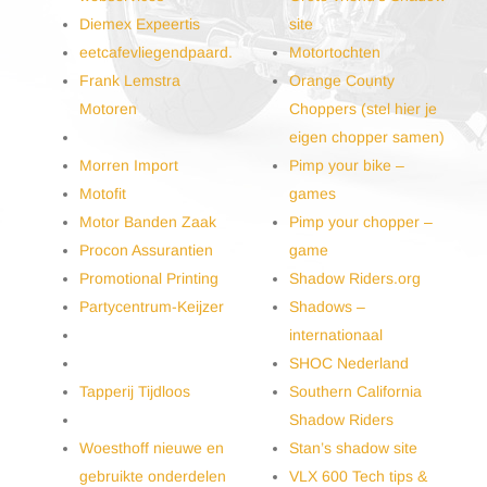
Diemex Expeertis
site
eetcafevliegendpaard.
Motortochten
Frank Lemstra
Orange County
Motoren
Choppers (stel hier je
eigen chopper samen)
Morren Import
Pimp your bike –
Motofit
games
Motor Banden Zaak
Pimp your chopper –
Procon Assurantien
game
Promotional Printing
Shadow Riders.org
Partycentrum-Keijzer
Shadows –
internationaal
SHOC Nederland
Tapperij Tijdloos
Southern California
Shadow Riders
Woesthoff nieuwe en
Stan’s shadow site
gebruikte onderdelen
VLX 600 Tech tips &