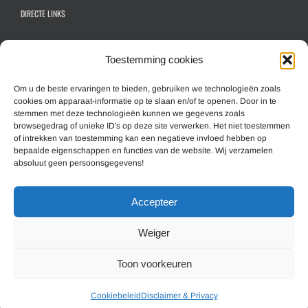
DIRECTE LINKS
Contactformulier algemeen
Toestemming cookies
Inschrijfformulier hoofdlid
Inschrijfformulier gezinslid
Om u de beste ervaringen te bieden, gebruiken we technologieën zoals
cookies om apparaat-informatie op te slaan en/of te openen. Door in te
Aanmelden nieuwsbrief
stemmen met deze technologieën kunnen we gegevens zoals
browsegedrag of unieke ID's op deze site verwerken. Het niet toestemmen
of intrekken van toestemming kan een negatieve invloed hebben op
MEER INFORMATIE
bepaalde eigenschappen en functies van de website. Wij verzamelen
absoluut geen persoonsgegevens!
Overzicht website (Sitemap)
Accepteer
Cookiebeleid
Disclaimer & Privacy
Weiger
Toon voorkeuren
© Copyright 1993 -
2026 - Shadow Motorclub Nederland | All Rights Reserved |
Cookiebeleid
Disclaimer & Privacy
Hosting & Design:
Communitell webservices