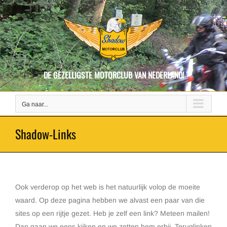
Ga
naar
inhoud
DE GEZELLIGSTE MOTORCLUB VAN NEDERLAND!
Ga naar...
Shadow-Links
Ook verderop op het web is het natuurlijk volop de moeite
waard. Op deze pagina hebben we alvast een paar van die
sites op een rijtje gezet. Heb je zelf een link? Meteen mailen!
Dan gaan we eens kijken en we zetten hem erbij. Teruglinken