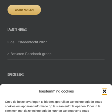
WORD NU LID!
LAATSTE NIEUWS
de Elfstedentocht 2027
Besloten Facebook-groep
DIRECTE LINKS
Contactformulier algemeen
Toestemming cookies
Inschrijfformulier hoofdlid
Inschrijfformulier gezinslid
Om u de beste ervaringen te bieden, gebruiken we technologieën zoals
Aanmelden nieuwsbrief
cookies om apparaat-informatie op te slaan en/of te openen. Door in te
stemmen met deze technologieën kunnen we gegevens zoals