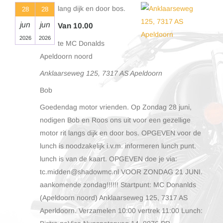
lang dijk en door bos.
28
28
jun
jun
Van 10.00
2026
2026
te MC Donalds
Apeldoorn noord
Anklaarseweg 125, 7317 AS Apeldoorn
Bob
Goedendag motor vrienden. Op Zondag 28 juni,
nodigen Bob en Roos ons uit voor een gezellige
motor rit langs dijk en door bos. OPGEVEN voor de
lunch is noodzakelijk i.v.m. informeren lunch punt.
lunch is van de kaart. OPGEVEN doe je via:
tc.midden@shadowmc.nl VOOR ZONDAG 21 JUNI.
aankomende zondag!!!!!! Startpunt: MC Donanlds
(Apeldoorn noord) Anklaarseweg 125, 7317 AS
Aperldoorn. Verzamelen 10:00 vertrek 11:00 Lunch: