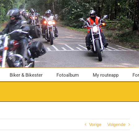
Biker & Bikester
Fotoalbum
My routeapp
Fo
Vorige
Volgende