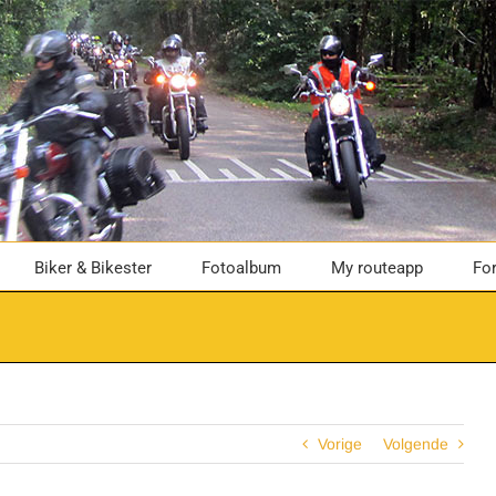
Biker & Bikester
Fotoalbum
My routeapp
Fo
Vorige
Volgende