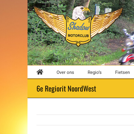
Ga
naar
inhoud
Over ons
Regio’s
Fietsen
6e Regiorit NoordWest