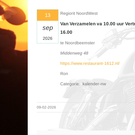
Regiorit NoordWest
13
Van Verzamelen va 10.00 uur Vertr
sep
16.00
2026
te Noordbeemster
Middenweg 48
https://www.restaurant-1612.nl/
Ron
Categorie: kalender-nw
09-02-2026