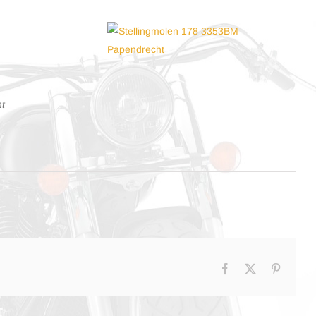
t
Facebook
X
Pinteres