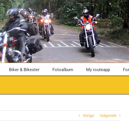
Biker & Bikester
Fotoalbum
My routeapp
Fo
Vorige
Volgende