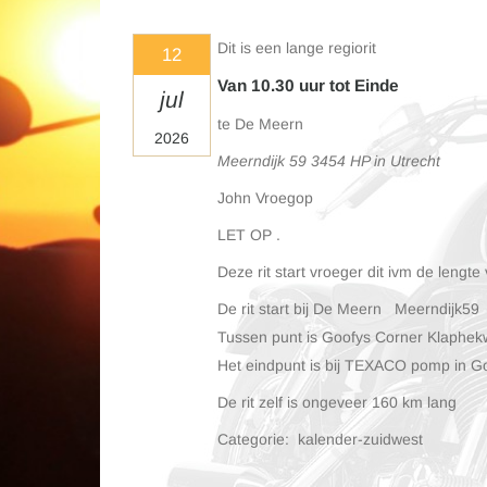
Dit is een lange regiorit
12
Van 10.30 uur tot Einde
jul
te De Meern
2026
Meerndijk 59 3454 HP in Utrecht
John Vroegop
LET OP .
Deze rit start vroeger dit ivm de lengte 
De rit start bij De Meern Meerndijk59
Tussen punt is Goofys Corner Klaphek
Het eindpunt is bij TEXACO pomp in 
De rit zelf is ongeveer 160 km lang
Categorie: kalender-zuidwest