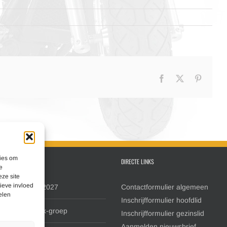
Facebook
X
Pinteres
kies om
 NIEUWS
DIRECTE LINKS
e
ze site
ieve invloed
lfstedentocht 2027
Contactformulier algemeen
elen
Inschrijfformulier hoofdlid
oten Facebook-groep
Inschrijfformulier gezinslid
Aanmelden nieuwsbrief