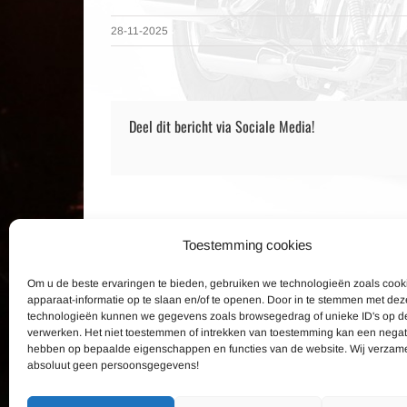
28-11-2025
Deel dit bericht via Sociale Media!
Toestemming cookies
Om u de beste ervaringen te bieden, gebruiken we technologieën zoals coo
CONTACTGEGEVENS
LAATSTE
apparaat-informatie op te slaan en/of te openen. Door in te stemmen met dez
technologieën kunnen we gegevens zoals browsegedrag of unieke ID's op de
verwerken. Het niet toestemmen of intrekken van toestemming kan een negat
Shadow Motorclub Secretariaat
de E
hebben op bepaalde eigenschappen en functies van de website. Wij verzam
E-mail
absoluut geen persoonsgegevens!
Besl