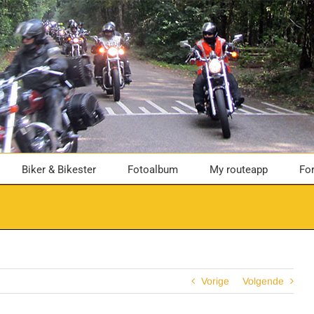
Biker & Bikester
Fotoalbum
My routeapp
Fo
Vorige
Volgende