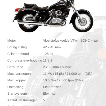
Motor
Vloeistofgekoelde VTwin SOHC 4-takt met 
Boring x slag
42 x 45 mm
Cilinderinhoud
125 cc
Compressieverhouding
11,8:1
Carburatie
2 x 22 mm CV-type
Max. vermogen
11 kW (15 pk) / 11.000 tpm (DIN)
Max. koppel
10.5 Nm / 9.000 tpm (DIN)
Ontsteking
Elektronisch
Startsysteem
Elektrisch
Aantal versnellingen
5