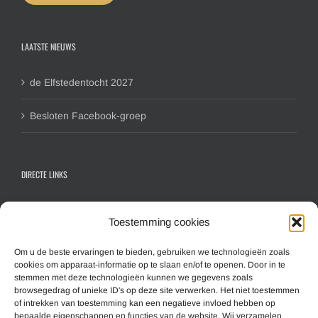
LAATSTE NIEUWS
de Elfstedentocht 2027
Besloten Facebook-groep
DIRECTE LINKS
Contactformulier algemeen
Toestemming cookies
Inschrijfformulier hoofdlid
Inschrijfformulier gezinslid
Om u de beste ervaringen te bieden, gebruiken we technologieën zoals
cookies om apparaat-informatie op te slaan en/of te openen. Door in te
Aanmelden nieuwsbrief
stemmen met deze technologieën kunnen we gegevens zoals
browsegedrag of unieke ID's op deze site verwerken. Het niet toestemmen
of intrekken van toestemming kan een negatieve invloed hebben op
MEER INFORMATIE
bepaalde eigenschappen en functies van de website. Wij verzamelen