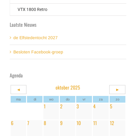
VTX 1800 Retro
Laatste Nieuws
de Elfstedentocht 2027
Besloten Facebook-groep
Agenda
oktober 2025
◄
►
ma
di
wo
do
vr
za
zo
1
2
3
4
5
6
7
8
9
10
11
12