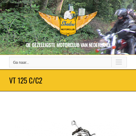
Ga
naar
inhoud
DE GEZELLIGSTE MOTORCLUB VAN NEDERLAND!
Ga naar...
VT 125 C/C2