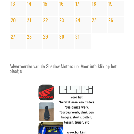
13
14
15
16
17
18
19
20
21
22
23
24
25
26
27
28
29
30
31
Adverteerder van de Shadow Motorclub. Voor info klik op het
plaatje