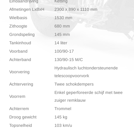
Eindaandrijving
Ketting
Afmetingen LxBxH
2300 x 890 x 1110 mm
Wielbasis
1530 mm
Zithoogte
680 mm
Grondspeling
145 mm
Tankinhoud
14 liter
Voorband
100/90-17
Achterband
130/90-15 M/C
Hydraulisch luchtondersteunende
Voorvering
telescoopvoorvork
Achtervering
Twee schokdempers
Enkel geperforeerde schijf met twee
Voorrem
zuiger remklauw
Achterrem
Trommel
Droog gewicht
145 kg
Topsnelheid
103 km/u