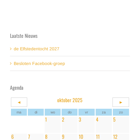
Laatste Nieuws
de Elfstedentocht 2027
Besloten Facebook-groep
Agenda
oktober 2025
◄
►
ma
di
wo
do
vr
za
zo
1
2
3
4
5
6
7
8
9
10
11
12