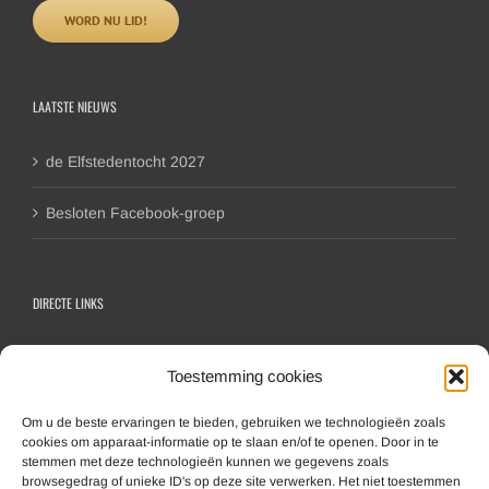
WORD NU LID!
LAATSTE NIEUWS
de Elfstedentocht 2027
Besloten Facebook-groep
DIRECTE LINKS
Contactformulier algemeen
Toestemming cookies
Inschrijfformulier hoofdlid
Inschrijfformulier gezinslid
Om u de beste ervaringen te bieden, gebruiken we technologieën zoals
cookies om apparaat-informatie op te slaan en/of te openen. Door in te
Aanmelden nieuwsbrief
stemmen met deze technologieën kunnen we gegevens zoals
browsegedrag of unieke ID's op deze site verwerken. Het niet toestemmen