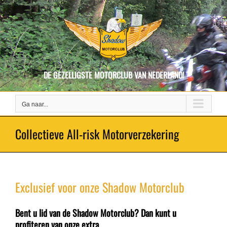
Ga
naar
inhoud
DE GEZELLIGSTE MOTORCLUB VAN NEDERLAND!
Ga naar...
Collectieve All-risk Motorverzekering
Exclusief voor onze Shadow Motorclub
Bent u lid van de Shadow Motorclub? Dan kunt u
profiteren van onze extra