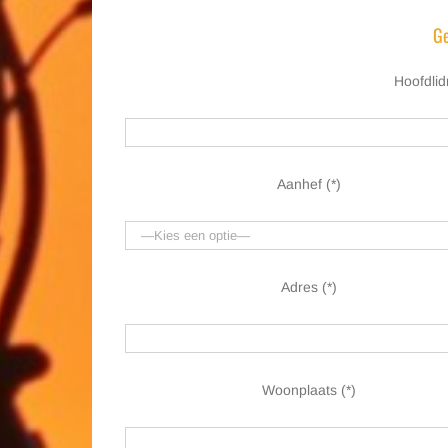
Ge
Hoofdli
Aanhef (*)
Adres (*)
Woonplaats (*)