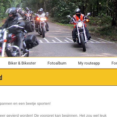
Biker & Bikester
Fotoalbum
My routeapp
Fo
id
pannen en een beetje sporten!
weer gevierd worden!
De voorpret kan beginnen.
Het zou wel leuk