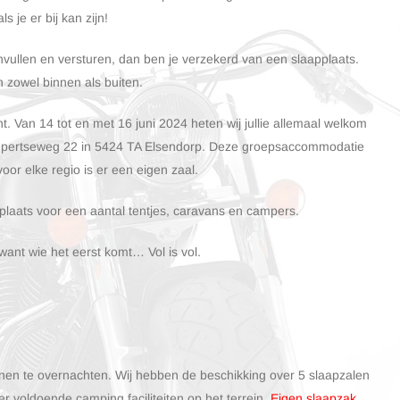
als je er bij kan zijn!
invullen en versturen, dan ben je verzekerd van een slaapplaats.
 zowel binnen als buiten.
ht.
Van 14 tot en met 16 juni 2024 heten wij jullie allemaal welkom
pertseweg 22 in 5424 TA Elsendorp.
Deze groepsaccommodatie
voor elke regio is er een eigen zaal.
 plaats voor een aantal tentjes, caravans en campers.
want wie het eerst komt… Vol is vol.
nnen te overnachten.
Wij hebben de beschikking over 5 slaapzalen
er voldoende camping faciliteiten op het terrein.
Eigen slaapzak,