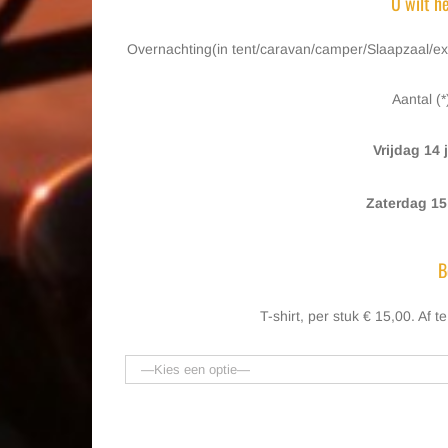
U wilt h
Overnachting(in tent/caravan/camper/Slaapzaal/exclus
Aantal (*
Vrijdag 14 
Zaterdag 15
B
T-shirt, per stuk € 15,00. Af te