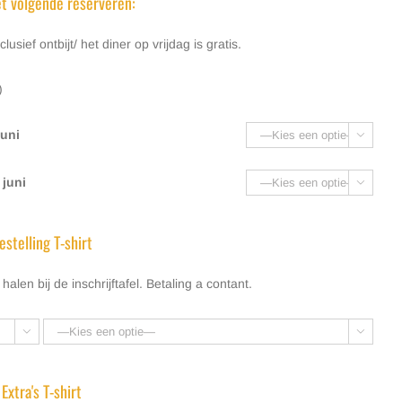
et volgende reserveren:
ief ontbijt/ het diner op vrijdag is gratis.
)
juni

 juni

estelling T-shirt
 halen bij de inschrijftafel. Betaling a contant.


Extra's T-shirt