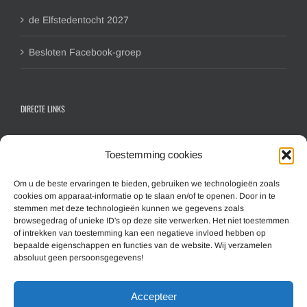
de Elfstedentocht 2027
Besloten Facebook-groep
DIRECTE LINKS
Contactformulier algemeen
Toestemming cookies
Inschrijfformulier hoofdlid
Inschrijfformulier gezinslid
Om u de beste ervaringen te bieden, gebruiken we technologieën zoals
Aanmelden nieuwsbrief
cookies om apparaat-informatie op te slaan en/of te openen. Door in te
stemmen met deze technologieën kunnen we gegevens zoals
browsegedrag of unieke ID's op deze site verwerken. Het niet toestemmen
of intrekken van toestemming kan een negatieve invloed hebben op
MEER INFORMATIE
bepaalde eigenschappen en functies van de website. Wij verzamelen
absoluut geen persoonsgegevens!
Overzicht website (Sitemap)
Accepteer
Cookiebeleid